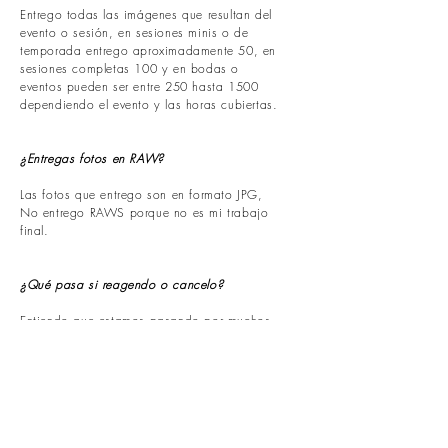
Entrego todas las imágenes que resultan del
evento o sesión, en sesiones minis o de
temporada entrego aproximadamente 50, en
sesiones completas 100 y en bodas o
eventos pueden ser entre 250 hasta 1500
dependiendo el evento y las horas cubiertas.
¿Entregas fotos en RAW?
Las fotos que entrego son en formato JPG,
No entrego RAWS porque no es mi trabajo
final.
¿Qué pasa si reagendo o cancelo?
Entiendo que estamos pasando por muchos
cambios que son ajenos a nosotros por lo
que considero la flexibilidad como parte
importante de mi filosofía, adaptarnos a los
cambios y fluir. En caso de cambios de fecha
sin ningun problema reagendamos siempre y
cuando tenga la fecha disponible. En caso
de que no pueda cubrir el evento les